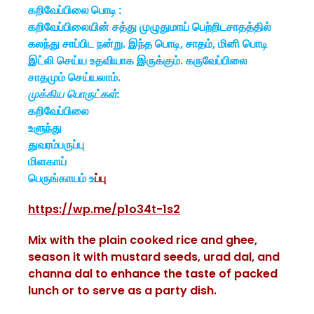
கறிவேப்பிலை பொடி :
கறிவேப்பிலையின் சத்து முழுதுமாய் பெற்றிடசாதத்தில்
கலந்து சாப்பிட நன்று. இந்த பொடி, சாதம், மினி பொடி
இட்லி செய்ய உதவியாக இருக்கும். கருவேப்பிலை
சாதமும் செய்யலாம்.
முக்கிய பொருட்கள்:
கறிவேப்பிலை
உளுந்து
துவரம்பருப்பு
மிளகாய்
பெருங்காயம் உ
ப்பு
https://wp.me/p1o34t-1s2
Mix with the plain cooked rice and ghee,
season it with mustard seeds, urad dal, and
channa dal to enhance the taste of packed
lunch or to serve as a party dish.