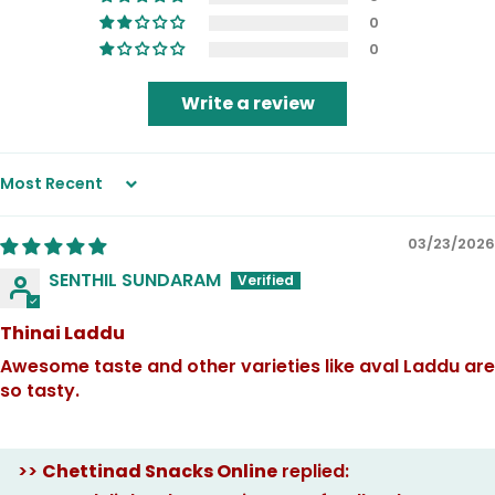
0
0
Write a review
Sort by
03/23/2026
SENTHIL SUNDARAM
Thinai Laddu
Awesome taste and other varieties like aval Laddu are
so tasty.
>>
Chettinad Snacks Online
replied: