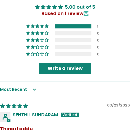
5.00 out of 5
Based on 1 review
1
0
0
0
0
Write a review
Sort by
03/23/2026
SENTHIL SUNDARAM
Thinai Laddu